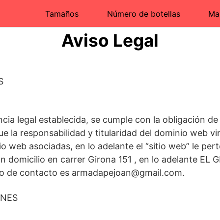
Tamaños
Número de botellas
Ma
Aviso Legal
S
cia legal establecida, se cumple con la obligación de
ue la responsabilidad y titularidad del dominio web v
itio web asociadas, en lo adelante el “sitio web” le p
 domicilio en carrer Girona 151 , en lo adelante E
ico de contacto es armadapejoan@gmail.com.
ONES