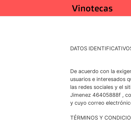
Saltar
al
contenido
DATOS IDENTIFICATIVO
De acuerdo con la exigen
usuarios e interesados q
las redes sociales y el s
Jimenez 46405888f , con
y cuyo correo electrón
TÉRMINOS Y CONDICI