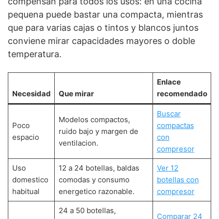
compensan para todos los usos: en una cocina
pequena puede bastar una compacta, mientras
que para varias cajas o tintos y blancos juntos
conviene mirar capacidades mayores o doble
temperatura.
Enlace
Necesidad
Que mirar
recomendado
Buscar
Modelos compactos,
Poco
compactas
ruido bajo y margen de
espacio
con
ventilacion.
compresor
Uso
12 a 24 botellas, baldas
Ver 12
domestico
comodas y consumo
botellas con
habitual
energetico razonable.
compresor
24 a 50 botellas,
Comparar 24